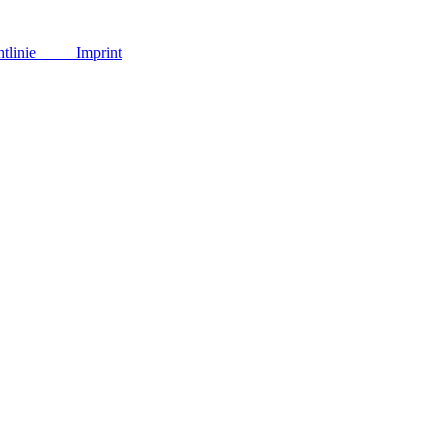
tlinie
Imprint
Close