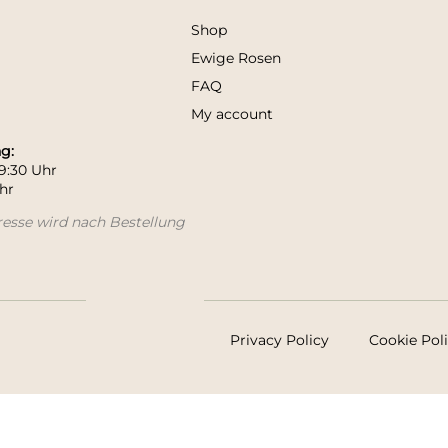
Shop
Ewige Rosen
FAQ
n
My account
g:
9:30 Uhr
hr
resse wird nach Bestellung
Privacy Policy
Cookie Pol
CLOSE