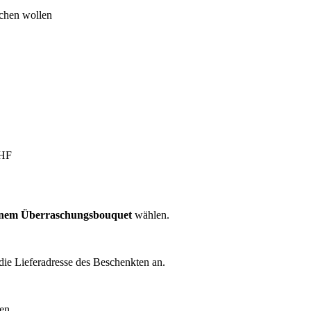
achen wollen
CHF
einem Überraschungsbouquet
wählen.
die Lieferadresse des Beschenkten an.
en.